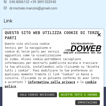
045 8006132 +39 3891532943
dr.michele.manzini@gmail.com
Link
Home
×
QUESTO SITO WEB UTILIZZA COOKIE DI TERZE
Servizi
PARTI
Contatti
Questo sito utilizza cookie
tecnici per la navigazione e
cookie di terze parti per servizi
Medicina estetica a Verona
aggiuntivi come la visualizzazione
di video. Alcuni cookie potrebbero raccogliere
Il Dottor Manzini si occupa di medicina estetica a Verona,
informazioni per mostrarti pubblicità mirata e tracciare
la tua attività, installandosi solo cliccando su "Accetta
migliora la qualità della vita di chi vive un disagio per un
tutti i cookie". Puoi modificare le tue preferenze in
inestetismo.
qualsiasi momento tramite il link "Cookie" in basso a
sinistra. Cliccando su un pulsante confermi di aver letto
informativa sulla privacy
cookie
e accettato l'
e la
policy
.
SOLO COOKIE NECESSARI
ACCETTA TUTTI E CHIUDI
Dott. Manzini Michele - Partita Iva 03373830235 -
Informativa
sulla privacy
-
Cookie policy
IMPOSTAZIONI