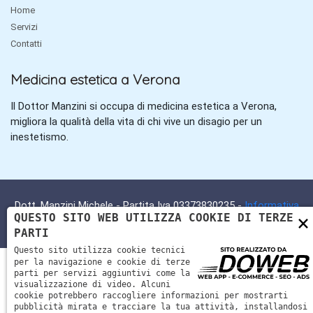
Home
Servizi
Contatti
Medicina estetica a Verona
Il Dottor Manzini si occupa di medicina estetica a Verona,
migliora la qualità della vita di chi vive un disagio per un
inestetismo.
Dott. Manzini Michele - Partita Iva 03373830235 -
Informativa
×
QUESTO SITO WEB UTILIZZA COOKIE DI TERZE
sulla privacy
-
Cookie policy
PARTI
Questo sito utilizza cookie tecnici
per la navigazione e cookie di terze
parti per servizi aggiuntivi come la
visualizzazione di video. Alcuni
cookie potrebbero raccogliere informazioni per mostrarti
pubblicità mirata e tracciare la tua attività, installandosi