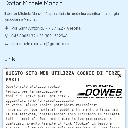
Dottor Michele Manzini
Il dottor Michele Manzini è specialista in medicina estetica in chirurgia
vascolare a Verona.
Via Sant'Antonio, 7 - 37122 - Verona
045 8006132 +39 3891532943
dr.michele.manzini@gmail.com
Link
Home
×
QUESTO SITO WEB UTILIZZA COOKIE DI TERZE
Servizi
PARTI
Contatti
Questo sito utilizza cookie
tecnici per la navigazione e
cookie di terze parti per servizi
Medicina estetica a Verona
aggiuntivi come la visualizzazione
di video. Alcuni cookie potrebbero raccogliere
Il Dottor Manzini si occupa di medicina estetica a Verona,
informazioni per mostrarti pubblicità mirata e tracciare
la tua attività, installandosi solo cliccando su "Accetta
migliora la qualità della vita di chi vive un disagio per un
tutti i cookie". Puoi modificare le tue preferenze in
inestetismo.
qualsiasi momento tramite il link "Cookie" in basso a